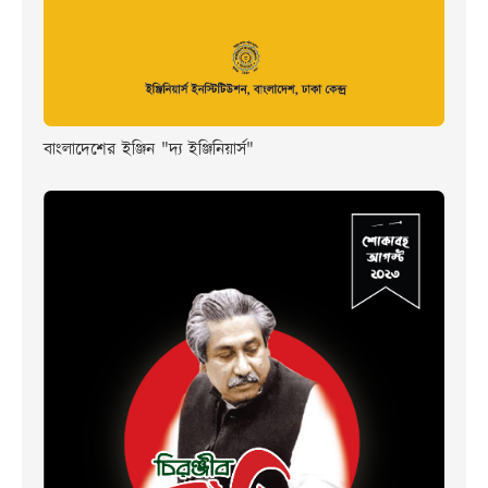
বাংলাদেশের ইঞ্জিন "দ্য ইঞ্জিনিয়ার্স"