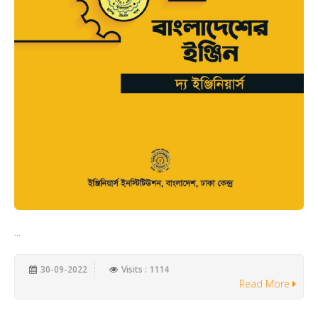
...
30-09-2022
Visits : 1114
Read More