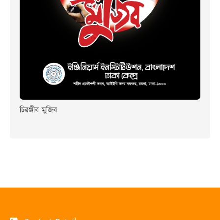
চিরঞ্জীব মুজিব